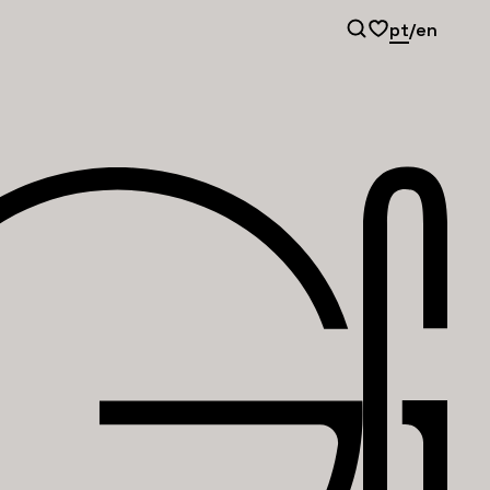
pt
/
en