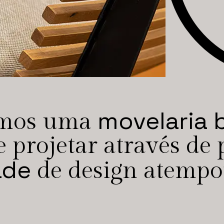
movelaria b
mos uma
 projetar através de
ade
de design atempor